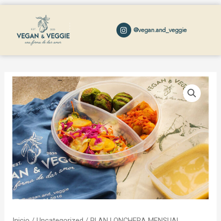
@vegan.and_veggie
Inicio
/
Uncategorized
/ PLAN LONCHERA MENSUAL