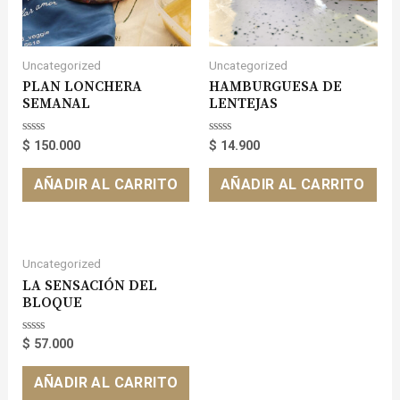
Uncategorized
Uncategorized
PLAN LONCHERA
HAMBURGUESA DE
SEMANAL
LENTEJAS
Valorado
Valorado
$
150.000
$
14.900
en
en
0
0
de
de
AÑADIR AL CARRITO
AÑADIR AL CARRITO
5
5
Uncategorized
LA SENSACIÓN DEL
BLOQUE
Valorado
$
57.000
en
0
de
AÑADIR AL CARRITO
5