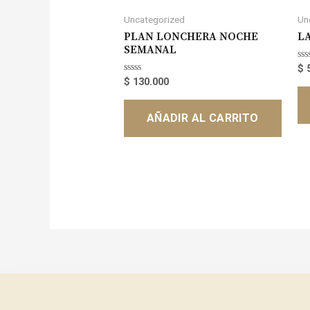
Uncategorized
Un
PLAN LONCHERA NOCHE
L
SEMANAL
Va
$
5
en
Valorado
$
130.000
0
en
de
0
5
de
AÑADIR AL CARRITO
5