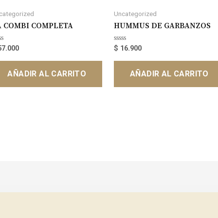
categorized
Uncategorized
A COMBI COMPLETA
HUMMUS DE GARBANZOS
lorado
Valorado
7.000
$
16.900
en
0
de
AÑADIR AL CARRITO
AÑADIR AL CARRITO
5