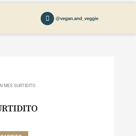
@vegan.and_veggie
N MES SURTIDITO
URTIDITO