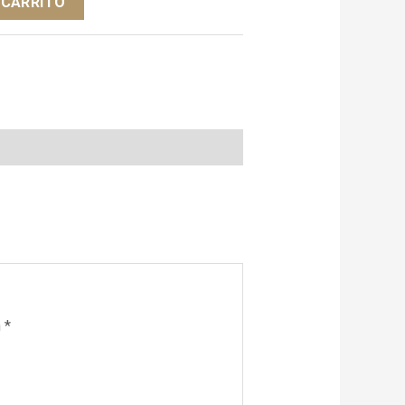
 CARRITO
n
*